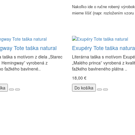
Nakoľko ide o ručne robený výrobok,
mierne líšiť
(napr. rozložením vzoru
way Tote taška natural
Exupéry Tote taška natura
a taška s motívom z diela „Starec
Literárna taška s motívom Exup
- Hemingway” vyrobená z
„Malého princa” vyrobená z kval
ho ťažkého bavlnené..
ťažkého bavlneného plátna ..
18,00 €
íka
Do košíka