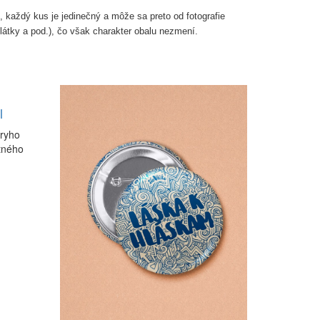
 každý kus je jedinečný a môže sa preto od fotografie
 látky a pod.), čo však charakter obalu nezmení.
l
éryho
itného