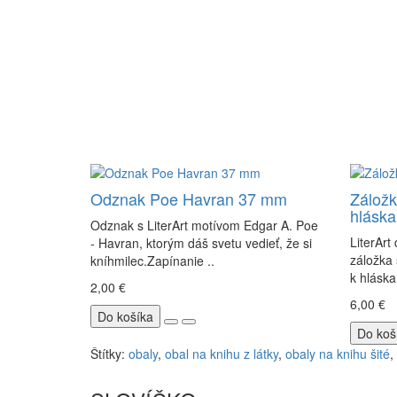
Odznak Poe Havran 37 mm
Záložk
hlásk
Odznak s LiterArt motívom Edgar A. Poe
LiterArt
- Havran, ktorým dáš svetu vedieť, že si
záložka
kníhmilec.Zapínanie ..
k hláska
2,00 €
6,00 €
Do košíka
Do koš
Štítky:
obaly
,
obal na knihu z látky
,
obaly na knihu šité
,