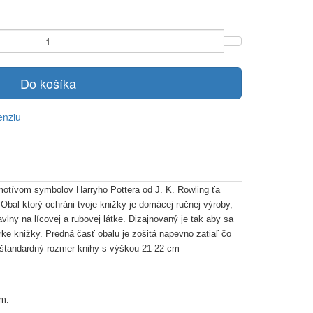
Do košíka
enziu
 motívom symbolov Harryho Pottera od J. K. Rowling ťa
Obal ktorý ochráni tvoje knižky je domácej ručnej výroby,
avlny na lícovej a rubovej látke. Dizajnovaný je tak aby sa
írke knižky.
Predná časť obalu je zošitá napevno zatiaľ čo
 štandardný rozmer knihy s výškou 21-22 cm
mm.