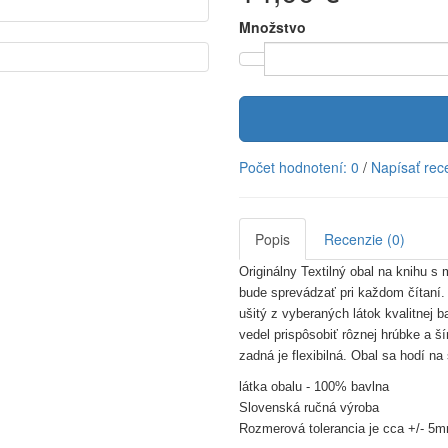
Množstvo
Počet hodnotení: 0
/
Napísať rec
Popis
Recenzie (0)
Originálny Textilný obal na knihu s
bude sprevádzať pri každom čítaní. 
ušitý z vyberaných látok kvalitnej b
vedel prispôsobiť rôznej hrúbke a š
zadná je flexibilná.
Obal sa hodí na
látka obalu - 100% bavlna
Slovenská ručná výroba
Rozmerová tolerancia je cca +/- 5