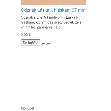
Odznak Láska k hláskam 37 mm
Odznak s LiterArt motívom - Láska k
hláskam, ktorým dáš svetu vedieť, že si
kníhmilec.Zapínanie na p..
2,00 €
Do košíka
s
Môj účet