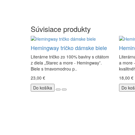
Súvisiace produkty
Hemingway tričko dámske biele
Heming
Literárne tričko zo 100% bavlny s citátom
Literárn
z diela „Starec a more - Hemingway”.
a more 
Biele s tmavomodrou p..
kvalitné
23,00 €
18,00 €
Do košíka
Do koš