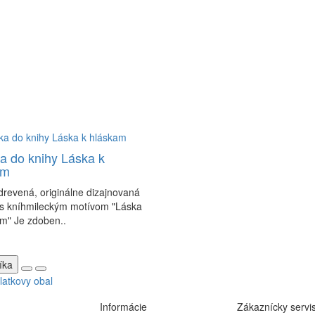
a do knihy Láska k
am
 drevená, originálne dizajnovaná
 s kníhmileckým motívom "Láska
m" Je zdoben..
íka
latkovy obal
Informácie
Zákaznícky servi