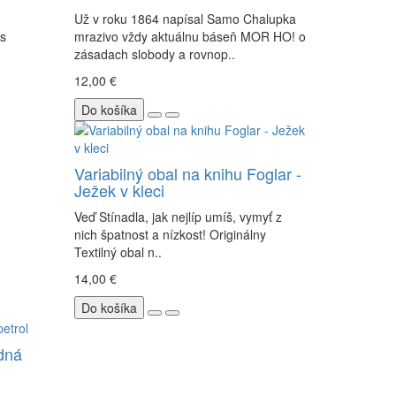
Už v roku 1864 napísal Samo Chalupka
 s
mrazivo vždy aktuálnu báseň MOR HO! o
zásadach slobody a rovnop..
12,00 €
Do košíka
Variabilný obal na knihu Foglar -
Ježek v kleci
Veď Stínadla, jak nejlíp umíš, vymyť z
nich špatnost a nízkost! Originálny
Textilný obal n..
14,00 €
Do košíka
dná