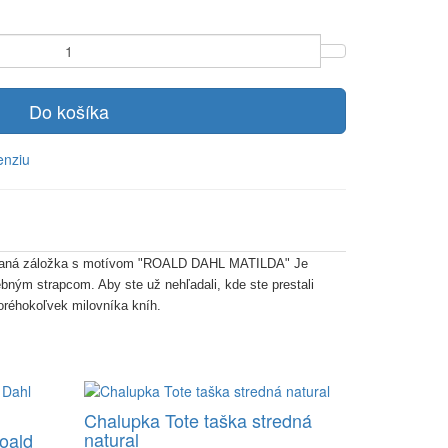
Do košíka
enziu
jnovaná záložka s motívom "ROALD DAHL MATILDA" Je
bným strapcom. Aby ste už nehľadali, kde ste prestali
oréhokoľvek milovníka kníh.
Chalupka Tote taška stredná
natural
Roald