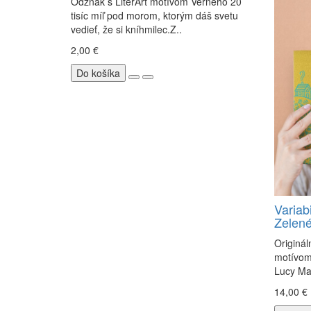
Odznak s LiterArt motívom Verneho 20
tisíc míľ pod morom, ktorým dáš svetu
vedieť, že si kníhmilec.Z..
2,00 €
Do košíka
Variab
Zelen
Originál
motívom
Lucy Ma
14,00 €