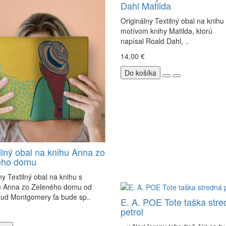
Dahl Matilda
Originálny Textilný obal na knihu
motívom knihy Matilda, ktorú
napísal Roald Dahl, ..
14,00 €
Do košíka
ilný obal na knihu Anna zo
ého domu
ny Textilný obal na knihu s
 Anna zo Zeleného domu od
ud Montgomery ťa bude sp..
E. A. POE Tote taška stre
petrol