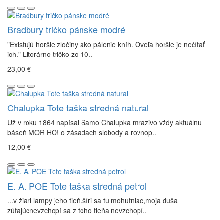
Bradbury tričko pánske modré
"Existujú horšie zločiny ako pálenie kníh. Oveľa horšie je nečítať
ich." Literárne tričko zo 10..
23,00 €
Chalupka Tote taška stredná natural
Už v roku 1864 napísal Samo Chalupka mrazivo vždy aktuálnu
báseň MOR HO! o zásadach slobody a rovnop..
12,00 €
E. A. POE Tote taška stredná petrol
...v žiari lampy jeho tieň,šíri sa tu mohutniac,moja duša
zúfajúcnevzchopí sa z toho tieňa,nevzchopí..