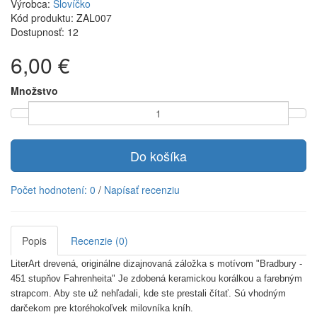
Výrobca:
Slovíčko
Kód produktu: ZAL007
Dostupnosť: 12
6,00 €
Množstvo
Do košíka
Počet hodnotení: 0
/
Napísať recenziu
Popis
Recenzie (0)
LiterArt drevená, originálne dizajnovaná záložka s motívom "Bradbury -
451 stupňov Fahrenheita" Je zdobená keramickou korálkou a farebným
strapcom. Aby ste už nehľadali, kde ste prestali čítať. Sú vhodným
darčekom pre ktoréhokoľvek milovníka kníh.