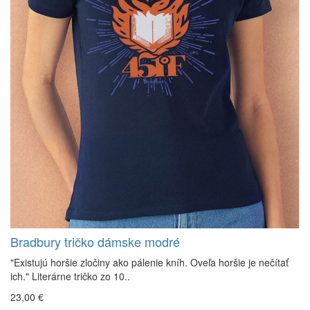
Bradbury tričko dámske modré
"Existujú horšie zločiny ako pálenie kníh. Oveľa horšie je nečítať
ich." Literárne tričko zo 10..
23,00 €