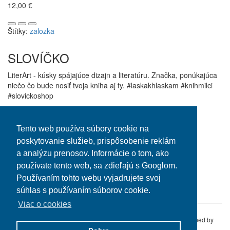
12,00 €
Štítky:
zalozka
SLOVÍČKO
LiterArt - kúsky spájajúce dizajn a literatúru. Značka, ponúkajúca
niečo čo bude nosiť tvoja kniha aj ty. #laskakhlaskam #knihmilci
#slovickoshop
Informácie
Zákaznícky servis
O Slovíčku
Kontaktujte nás
Tento web používa súbory cookie na
Obchodné podmienky
Reklamácie
poskytovanie služieb, prispôsobenie reklám
a analýzu prenosov. Informácie o tom, ako
Môj účet
používate tento web, sa zdieľajú s Googlom.
Môj účet
Používaním tohto webu vyjadrujete svoj
História objednávok
súhlas s používaním súborov cookie.
Viac o cookies
Slovíčko E-shop © 2016 Altline s.r.o. All Rights Reserved.
Designed by
TYPOSOFIA