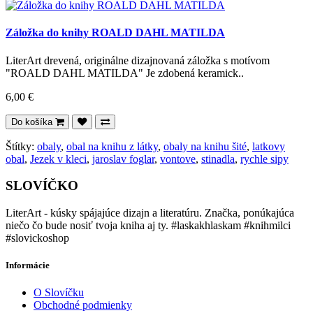
Záložka do knihy ROALD DAHL MATILDA
LiterArt drevená, originálne dizajnovaná záložka s motívom
"ROALD DAHL MATILDA" Je zdobená keramick..
6,00 €
Do košíka
Štítky:
obaly
,
obal na knihu z látky
,
obaly na knihu šité
,
latkovy
obal
,
Jezek v kleci
,
jaroslav foglar
,
vontove
,
stinadla
,
rychle sipy
SLOVÍČKO
LiterArt - kúsky spájajúce dizajn a literatúru. Značka, ponúkajúca
niečo čo bude nosiť tvoja kniha aj ty. #laskakhlaskam #knihmilci
#slovickoshop
Informácie
O Slovíčku
Obchodné podmienky