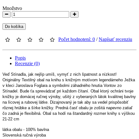
Množstvo
Do košíka
Počet hodnotení: 0
/
Napísať recenziu
Popis
Recenzie (0)
Veď Stínadla, jak nejlíp umíš, vymyť
z nich špatnost a nízkost!
Originálny Textilný obal na knihu s knižným motívom legendárneho Ježka
v kleci Jaroslava Foglara a symbolmi záhadného hnutia Vontov zo
Stínadel. Bude ťa sprevádzať pri každom čítaní. Obal ktorý ochráni tvoje
knižky je domácej ručnej výroby, ušitý z vyberaných látok kvalitnej bavlny
na lícovej a rubovej látke. Dizajnovaný je tak aby sa vedel prispôsobiť
rôznej hrúbke a šírke knižky.
Predná časť obalu je zošitá napevno zatiaľ
čo zadná je flexibilná.
Obal sa hodí na štandardný rozmer knihy s výškou
21-22 cm
látka obalu - 100% bavlna
Slovenská ručná výroba