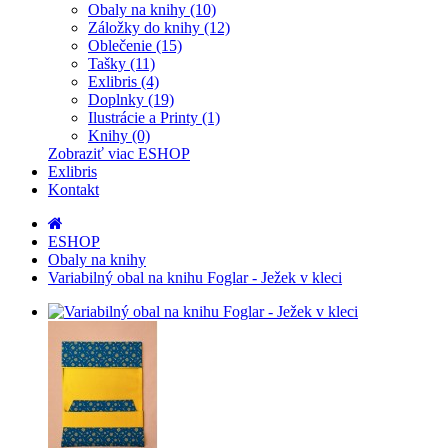
Obaly na knihy (10)
Záložky do knihy (12)
Oblečenie (15)
Tašky (11)
Exlibris (4)
Doplnky (19)
Ilustrácie a Printy (1)
Knihy (0)
Zobraziť viac ESHOP
Exlibris
Kontakt
ESHOP
Obaly na knihy
Variabilný obal na knihu Foglar - Ježek v kleci