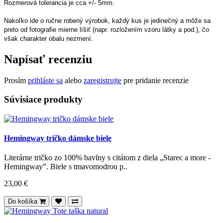
Rozmerová tolerancia je cca +/- 5mm.
Nakoľko ide o ručne robený výrobok, každý kus je jedinečný a môže sa
preto od fotografie mierne líšiť
(napr. rozložením vzoru látky a pod.), čo
však charakter obalu nezmení.
Napísať recenziu
Prosím
prihláste sa
alebo
zaregistrujte
pre pridanie recenzie
Súvisiace produkty
Hemingway tričko dámske biele
Literárne tričko zo 100% bavlny s citátom z diela „Starec a more -
Hemingway”. Biele s tmavomodrou p..
23,00 €
Do košíka