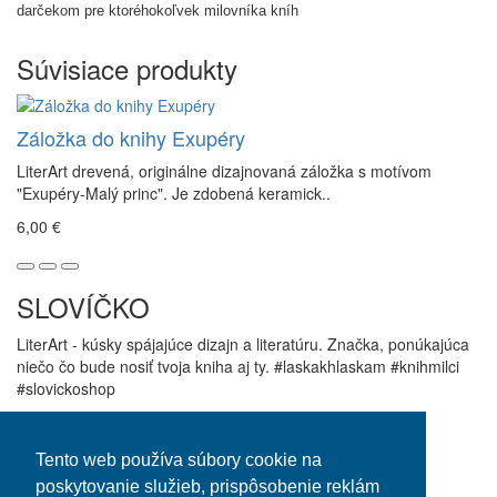
darčekom pre ktoréhokoľvek milovníka kníh
Súvisiace produkty
Záložka do knihy Exupéry
LiterArt drevená, originálne dizajnovaná záložka s motívom
"Exupéry-Malý princ". Je zdobená keramick..
6,00 €
SLOVÍČKO
LiterArt - kúsky spájajúce dizajn a literatúru. Značka, ponúkajúca
niečo čo bude nosiť tvoja kniha aj ty. #laskakhlaskam #knihmilci
#slovickoshop
Informácie
Zákaznícky servis
O Slovíčku
Kontaktujte nás
Tento web používa súbory cookie na
Obchodné podmienky
Reklamácie
poskytovanie služieb, prispôsobenie reklám