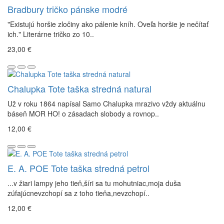
Bradbury tričko pánske modré
"Existujú horšie zločiny ako pálenie kníh. Oveľa horšie je nečítať
ich." Literárne tričko zo 10..
23,00 €
Chalupka Tote taška stredná natural
Už v roku 1864 napísal Samo Chalupka mrazivo vždy aktuálnu
báseň MOR HO! o zásadach slobody a rovnop..
12,00 €
E. A. POE Tote taška stredná petrol
...v žiari lampy jeho tieň,šíri sa tu mohutniac,moja duša
zúfajúcnevzchopí sa z toho tieňa,nevzchopí..
12,00 €