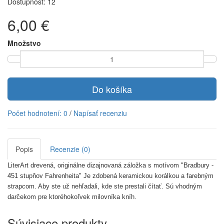
Dostupnosť: 12
6,00 €
Množstvo
Do košíka
Počet hodnotení: 0
/
Napísať recenziu
Popis
Recenzie (0)
LiterArt drevená, originálne dizajnovaná záložka s motívom "Bradbury -
451 stupňov Fahrenheita" Je zdobená keramickou korálkou a farebným
strapcom. Aby ste už nehľadali, kde ste prestali čítať. Sú vhodným
darčekom pre ktoréhokoľvek milovníka kníh.
Súvisiace produkty