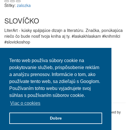
Štítky:
zalozka
SLOVÍČKO
LiterArt - kúsky spájajúce dizajn a literatúru. Značka, ponúkajúca
niečo čo bude nosiť tvoja kniha aj ty. #laskakhlaskam #knihmilci
#slovickoshop
Informácie
Zákaznícky servis
O Slovíčku
Kontaktujte nás
Tento web používa súbory cookie na
Obchodné podmienky
Reklamácie
poskytovanie služieb, prispôsobenie reklám
a analýzu prenosov. Informácie o tom, ako
Môj účet
používate tento web, sa zdieľajú s Googlom.
Môj účet
Používaním tohto webu vyjadrujete svoj
História objednávok
súhlas s používaním súborov cookie.
Viac o cookies
Slovíčko E-shop © 2016 Altline s.r.o. All Rights Reserved.
Designed by
TYPOSOFIA
Dobre