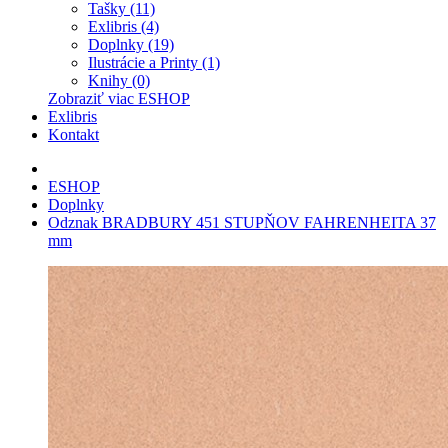
Tašky (11)
Exlibris (4)
Doplnky (19)
Ilustrácie a Printy (1)
Knihy (0)
Zobraziť viac ESHOP
Exlibris
Kontakt
ESHOP
Doplnky
Odznak BRADBURY 451 STUPŇOV FAHRENHEITA 37
mm