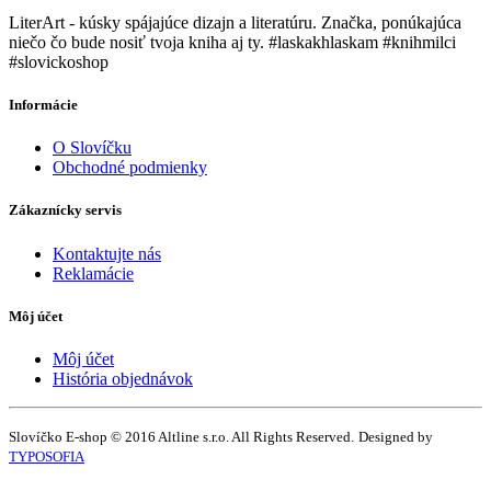
LiterArt - kúsky spájajúce dizajn a literatúru. Značka, ponúkajúca
niečo čo bude nosiť tvoja kniha aj ty. #laskakhlaskam #knihmilci
#slovickoshop
Informácie
O Slovíčku
Obchodné podmienky
Zákaznícky servis
Kontaktujte nás
Reklamácie
Môj účet
Môj účet
História objednávok
Slovíčko E-shop © 2016 Altline s.r.o. All Rights Reserved.
Designed by
TYPOSOFIA