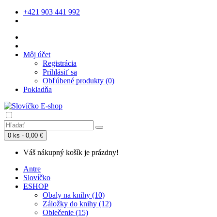
+421 903 441 992
Môj účet
Registrácia
Prihlásiť sa
Obľúbené produkty (0)
Pokladňa
0 ks - 0,00 €
Váš nákupný košík je prázdny!
Antre
Slovíčko
ESHOP
Obaly na knihy (10)
Záložky do knihy (12)
Oblečenie (15)