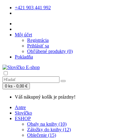
+421 903 441 992
Môj účet
Registrácia
Prihlásiť sa
Obľúbené produkty (0)
Pokladňa
0 ks - 0,00 €
Váš nákupný košík je prázdny!
Antre
Slovíčko
ESHOP
Obaly na knihy (10)
Záložky do knihy (12)
Oblečenie (15)