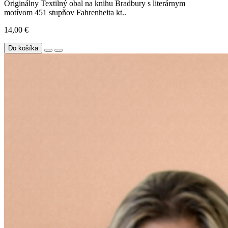
Originálny Textilný obal na knihu Bradbury s literárnym
motívom 451 stupňov Fahrenheita kt..
14,00 €
Do košíka