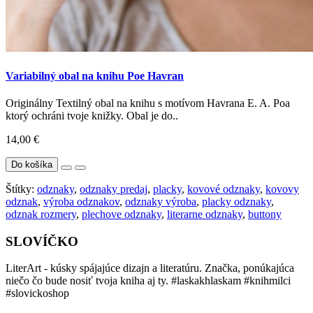
Variabilný obal na knihu Poe Havran
Originálny Textilný obal na knihu s motívom Havrana E. A. Poa
ktorý ochráni tvoje knižky. Obal je do..
14,00 €
Do košíka
Štítky:
odznaky
,
odznaky predaj
,
placky
,
kovové odznaky
,
kovovy
odznak
,
výroba odznakov
,
odznaky výroba
,
placky odznaky
,
odznak rozmery
,
plechove odznaky
,
literarne odznaky
,
buttony
SLOVÍČKO
LiterArt - kúsky spájajúce dizajn a literatúru. Značka, ponúkajúca
niečo čo bude nosiť tvoja kniha aj ty. #laskakhlaskam #knihmilci
#slovickoshop