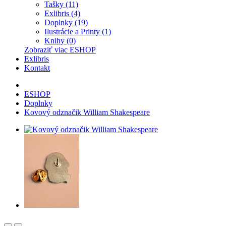
Tašky (11)
Exlibris (4)
Doplnky (19)
Ilustrácie a Printy (1)
Knihy (0)
Zobraziť viac ESHOP
Exlibris
Kontakt
ESHOP
Doplnky
Kovový odznačik William Shakespeare