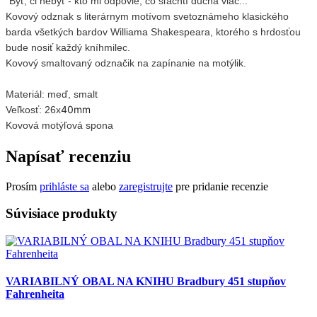
"Byť, či nebyť - kto mi odpovie, čo šľachtí ducha viac...”
Kovový odznak s literárnym motívom svetoznámeho klasického
barda všetkých bardov Williama Shakespeara, ktorého s hrdosťou
bude nosiť každý kníhmilec.
Kovový smaltovaný odznačik na zapínanie na motýlik.
Materiál: meď, smalt
40mm
Veľkosť: 26x
Kovová motýľová spona
Napísať recenziu
Prosím
prihláste sa
alebo
zaregistrujte
pre pridanie recenzie
Súvisiace produkty
VARIABILNÝ OBAL NA KNIHU Bradbury 451 stupňov
Fahrenheita