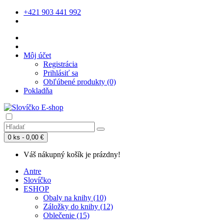
+421 903 441 992
Môj účet
Registrácia
Prihlásiť sa
Obľúbené produkty (0)
Pokladňa
0 ks - 0,00 €
Váš nákupný košík je prázdny!
Antre
Slovíčko
ESHOP
Obaly na knihy (10)
Záložky do knihy (12)
Oblečenie (15)