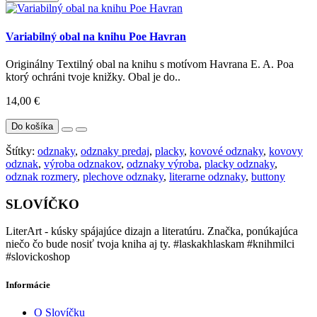
Variabilný obal na knihu Poe Havran
Originálny Textilný obal na knihu s motívom Havrana E. A. Poa
ktorý ochráni tvoje knižky. Obal je do..
14,00 €
Do košíka
Štítky:
odznaky
,
odznaky predaj
,
placky
,
kovové odznaky
,
kovovy
odznak
,
výroba odznakov
,
odznaky výroba
,
placky odznaky
,
odznak rozmery
,
plechove odznaky
,
literarne odznaky
,
buttony
SLOVÍČKO
LiterArt - kúsky spájajúce dizajn a literatúru. Značka, ponúkajúca
niečo čo bude nosiť tvoja kniha aj ty. #laskakhlaskam #knihmilci
#slovickoshop
Informácie
O Slovíčku