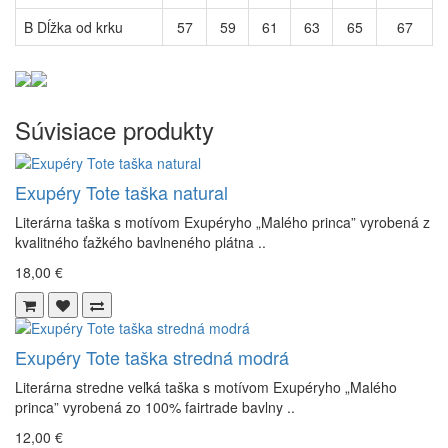
B Dĺžka od krku
57
59
61
63
65
67
Súvisiace produkty
Exupéry Tote taška natural
Literárna taška s motívom Exupéryho „Malého princa” vyrobená z
kvalitného ťažkého bavlneného plátna ..
18,00 €
Exupéry Tote taška stredná modrá
Literárna stredne veľká taška s motívom Exupéryho „Malého
princa” vyrobená zo 100% fairtrade bavlny ..
12,00 €