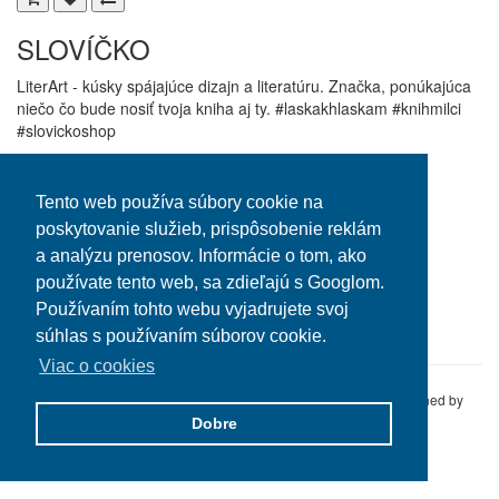
SLOVÍČKO
LiterArt - kúsky spájajúce dizajn a literatúru. Značka, ponúkajúca
niečo čo bude nosiť tvoja kniha aj ty. #laskakhlaskam #knihmilci
#slovickoshop
Informácie
Zákaznícky servis
O Slovíčku
Kontaktujte nás
Tento web používa súbory cookie na
Obchodné podmienky
Reklamácie
poskytovanie služieb, prispôsobenie reklám
a analýzu prenosov. Informácie o tom, ako
Môj účet
používate tento web, sa zdieľajú s Googlom.
Môj účet
Používaním tohto webu vyjadrujete svoj
História objednávok
súhlas s používaním súborov cookie.
Viac o cookies
Slovíčko E-shop © 2016 Altline s.r.o. All Rights Reserved.
Designed by
TYPOSOFIA
Dobre