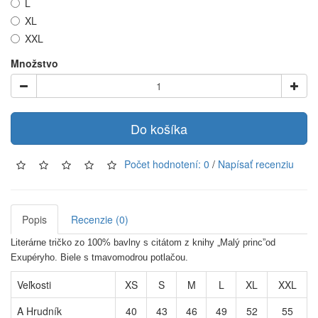
L
XL
XXL
Množstvo
Do košíka
Počet hodnotení: 0
/
Napísať recenziu
Popis
Recenzie (0)
Literárne tričko zo 100% bavlny s citátom z knihy „Malý princ”od
Exupéryho. Biele s tmavomodrou potlačou.
Veľkosti
XS
S
M
L
XL
XXL
A Hrudník
40
43
46
49
52
55